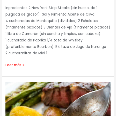
Ingredientes 2 New York Strip Steaks (sin hueso, de 1
pulgada de grosor) Sal y Pimienta Aceite de Oliva
4 cucharadas de Mantequilla (divididas) 2 Echalotes
(finamente picados) 3 Dientes de Ajo (finamente picados)
1 libra de Camarón (sin concha y limpios, con cabeza)
1 cucharada de Paprika 1/4 taza de Whiskey
(preferiblemente Bourbon) 1/4 taza de Jugo de Naranga
2 cucharaditas de Miel 1
Leer más »
Ribeye
steaks
con
Salsa
de