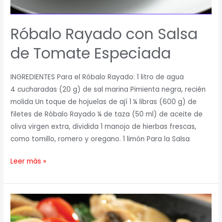
Róbalo Rayado con Salsa
de Tomate Especiada
INGREDIENTES Para el Róbalo Rayado: 1 litro de agua
4 cucharadas (20 g) de sal marina Pimienta negra, recién
molida Un toque de hojuelas de ají 1 ¼ libras (600 g) de
filetes de Róbalo Rayado ¼ de taza (50 ml) de aceite de
oliva virgen extra, dividida 1 manojo de hierbas frescas,
como tomillo, romero y oregano. 1 limón Para la Salsa
Leer más »
Pollo
con