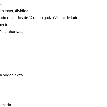
te
en extra, dividida
rtado en dados de ¼ de pulgada (½ cm) de lado
mente
añola ahumada
a virgen extra
humada