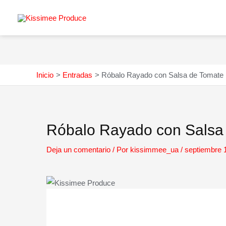
Ir
al
contenido
Inicio
Entradas
Róbalo Rayado con Salsa de Tomate
Navegación
Róbalo Rayado con Salsa
de
entradas
Deja un comentario
/ Por
kissimmee_ua
/
septiembre 