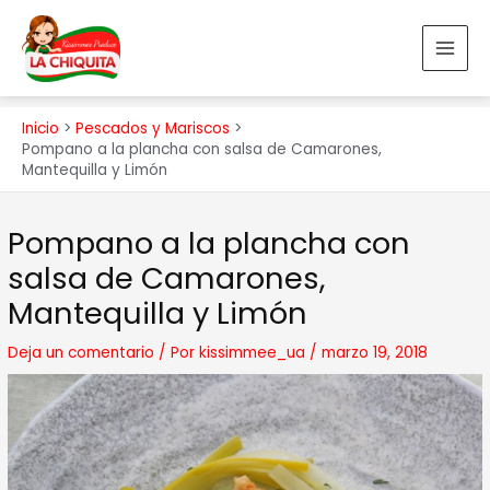
Ir
MAI
al
MEN
contenido
Inicio
Pescados y Mariscos
Pompano a la plancha con salsa de Camarones,
Mantequilla y Limón
Navegación
Pompano a la plancha con
de
entradas
salsa de Camarones,
Mantequilla y Limón
Deja un comentario
/ Por
kissimmee_ua
/
marzo 19, 2018