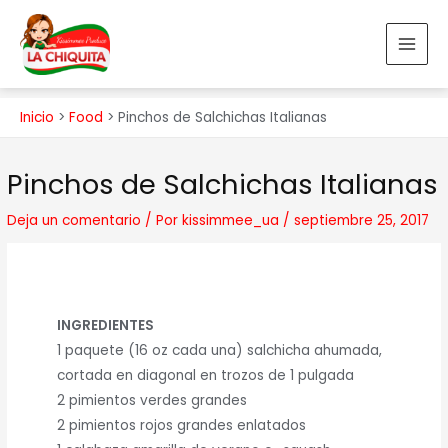
Ir
MAI
al
MEN
contenido
Inicio
Food
Pinchos de Salchichas Italianas
Navegación
Pinchos de Salchichas Italianas
de
entradas
Deja un comentario
/ Por
kissimmee_ua
/
septiembre 25, 2017
INGREDIENTES
1 paquete (16 oz cada una) salchicha ahumada,
cortada en diagonal en trozos de 1 pulgada
2 pimientos verdes grandes
2 pimientos rojos grandes enlatados