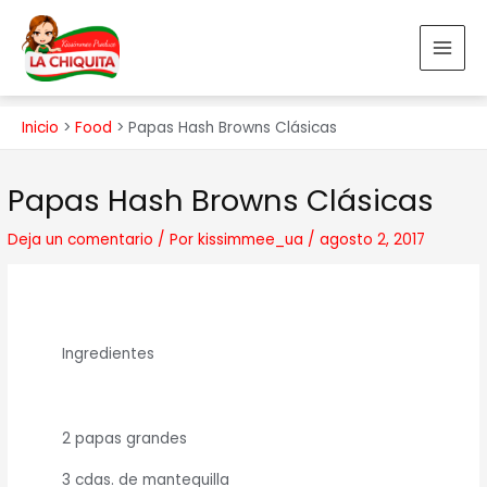
Ir
MAI
al
MEN
contenido
Inicio
Food
Papas Hash Browns Clásicas
Navegación
Papas Hash Browns Clásicas
de
entradas
Deja un comentario
/ Por
kissimmee_ua
/
agosto 2, 2017
Ingredientes
2 papas grandes
3 cdas. de mantequilla