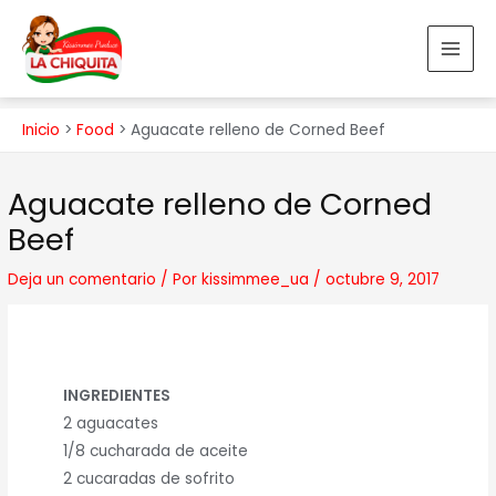
Ir
MAI
al
MEN
contenido
Inicio
Food
Aguacate relleno de Corned Beef
Navegación
Aguacate relleno de Corned
de
entradas
Beef
Deja un comentario
/ Por
kissimmee_ua
/
octubre 9, 2017
INGREDIENTES
2 aguacates
1/8 cucharada de aceite
2 cucaradas de sofrito